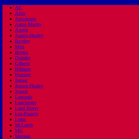
AC
Alvis
Armstrong
Aston Martin
Austin
Austin-Healey
Bentley
Mini
Bristol
Daimler
Gilbern
Hillman
Humber
Jaguar
Jensen-Healey
Jowett
Lagonda
Lanchester
Land Rover
Lea-Francis
Lotus
McLaren
MG
Morgan