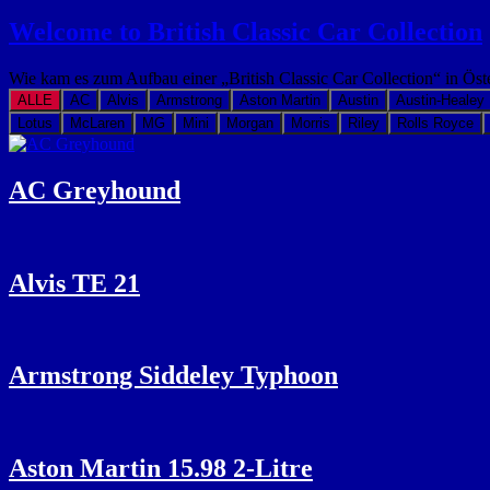
Welcome to British Classic Car Collection
Wie kam es zum Aufbau einer „British Classic Car Collection“ in Öst
ALLE
AC
Alvis
Armstrong
Aston Martin
Austin
Austin-Healey
Lotus
McLaren
MG
Mini
Morgan
Morris
Riley
Rolls Royce
AC Greyhound
Alvis TE 21
Armstrong Siddeley Typhoon
Aston Martin 15.98 2-Litre