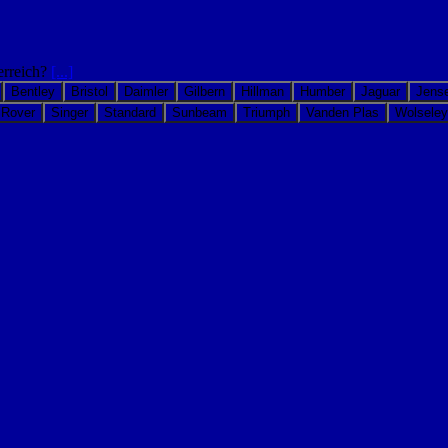
erreich?
[...]
Bentley
Bristol
Daimler
Gilbern
Hillman
Humber
Jaguar
Jens
Rover
Singer
Standard
Sunbeam
Triumph
Vanden Plas
Wolseley