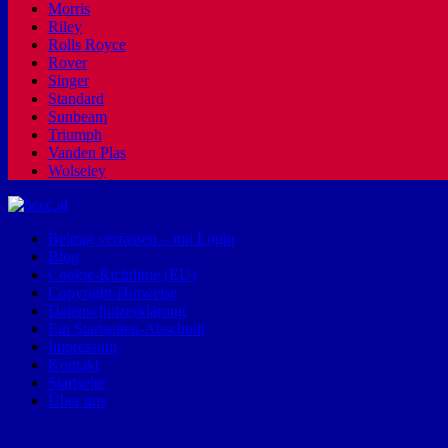
Morris
Riley
Rolls Royce
Rover
Singer
Standard
Sunbeam
Triumph
Vanden Plas
Wolseley
Beitrag verfassen – mit Login
Blog
Cookie-Richtlinie (EU)
Copyright-Hinweise
Datenschutzerklärung
Ein Startseiten-Abschnitt
Impressum
Kontakt
Startseite
Über uns