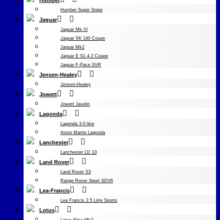
Humber
Humber Super Snipe
Jaguar
Jaguar Mk IV
Jaguar XK 140 Coupe
Jaguar Mk2
Jaguar E S1 4.2 Coupe
Jaguar F-Pace SVR
Jensen-Healey
Jensen-Healey
Jowett
Jowett Javelin
Lagonda
Lagonda 3.0 litre
Aston Martin Lagonda
Lanchester
Lanchester LD 10
Land Rover
Land Rover S3
Range Rover Sport SDV6
Lea-Francis
Lea Francis 2.5 Litre Sports
Lotus