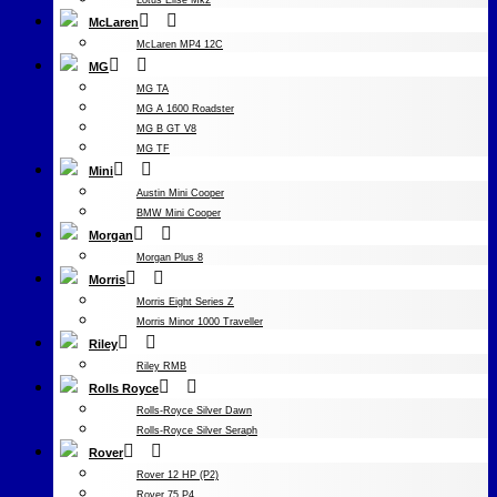
Lotus Elise Mk2
McLaren
McLaren MP4 12C
MG
MG TA
MG A 1600 Roadster
MG B GT V8
MG TF
Mini
Austin Mini Cooper
BMW Mini Cooper
Morgan
Morgan Plus 8
Morris
Morris Eight Series Z
Morris Minor 1000 Traveller
Riley
Riley RMB
Rolls Royce
Rolls-Royce Silver Dawn
Rolls-Royce Silver Seraph
Rover
Rover 12 HP (P2)
Rover 75 P4