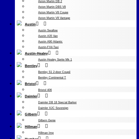
Aston Martin DB 2
Aston Martin DBS V8
Aston Martin V8 Coupe
Aston Martin V8 Vantage
Austin
Austin Swallow
Austin A35 Van
Austin A90 Atlantic
Austin-FX4-Taxi
Austin-Healey
Austin Healey Sprite Mk 1
Bentley
Bentley S1 2-door Coupé
Bentley Continental T
Bristol
Bristol 406
Daimler
Daimler DB 18 Special Barker
Daimler XJC Sovereign
Gilbern
Gilbern Genie
Hillman
Hillman Imp