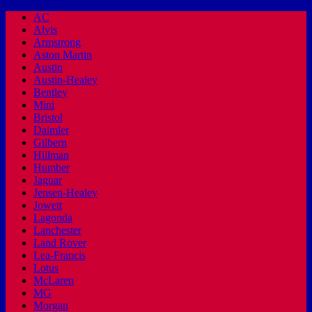
AC
Alvis
Armstrong
Aston Martin
Austin
Austin-Healey
Bentley
Mini
Bristol
Daimler
Gilbern
Hillman
Humber
Jaguar
Jensen-Healey
Jowett
Lagonda
Lanchester
Land Rover
Lea-Francis
Lotus
McLaren
MG
Morgan