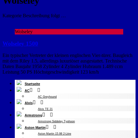
Wolseley
Kategorie Beschreibung folgt …
Wolseley
Wolseley 1500
Ein typischer Vertreter der kleinen englischen Vier-türer. Baugleich
mit dem Riley 1.5, allerdings luxuriöser ausgestattet. Technische
Daten Baujahr 1958 Zylinder 4 Zylinder Hubraum 1.489 ccm
Leistung 50 PS Höchstgeschwindigkeit 123 km/h
Startseite
AC
AC Greyhound
Alvis
Alvis TE 21
Armstrong
Armstrong Siddeley Typhoon
Aston Martin
Aston Martin 15.98 2-Litre