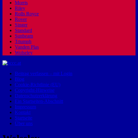
Morris
Riley
Rolls Royce
Rover
Singer
Standard
Sunbeam
Triumph
Vanden Plas
Wolseley
Beitrag verfassen – mit Login
Blog
Cookie-Richtlinie (EU)
Copyright-Hinweise
Datenschutzerklärung
Ein Startseiten-Abschnitt
Impressum
Kontakt
Startseite
Über uns