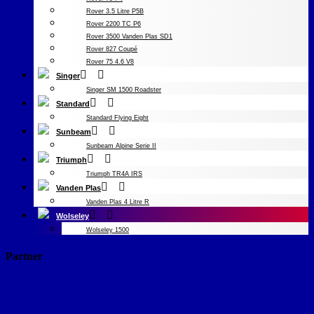
Rover 3.5 Litre P5B
Rover 2200 TC P6
Rover 3500 Vanden Plas SD1
Rover 827 Coupé
Rover 75 4.6 V8
Singer
Singer SM 1500 Roadster
Standard
Standard Flying Eight
Sunbeam
Sunbeam Alpine Serie II
Triumph
Triumph TR4A IRS
Vanden Plas
Vanden Plas 4 Litre R
Wolseley
Wolseley 1500
Partner