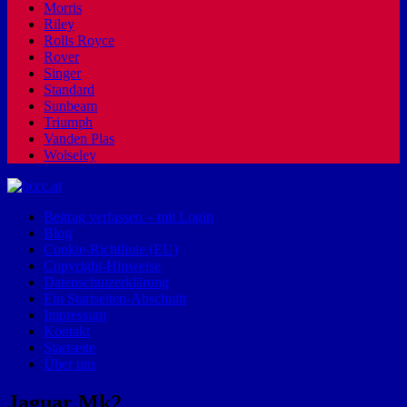
Morris
Riley
Rolls Royce
Rover
Singer
Standard
Sunbeam
Triumph
Vanden Plas
Wolseley
Beitrag verfassen – mit Login
Blog
Cookie-Richtlinie (EU)
Copyright-Hinweise
Datenschutzerklärung
Ein Startseiten-Abschnitt
Impressum
Kontakt
Startseite
Über uns
Jaguar Mk2