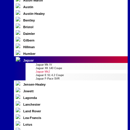
Aston Martin
Austin
Austin-Healey
Bentley
Bristol
Daimler
Gilbern
Hillman
Humber
Jaguar
Jaguar Mk IV
Jaguar XK 140 Coupe
Jaguar Mk2
Jaguar E S1 4.2 Coupe
Jaguar F-Pace SVR
Jensen-Healey
Jowett
Lagonda
Lanchester
Land Rover
Lea-Francis
Lotus