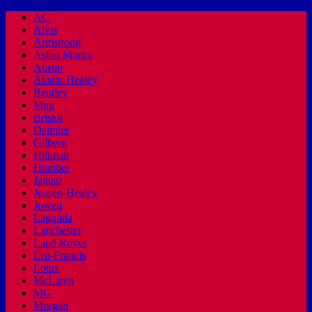
AC
Alvis
Armstrong
Aston Martin
Austin
Austin-Healey
Bentley
Mini
Bristol
Daimler
Gilbern
Hillman
Humber
Jaguar
Jensen-Healey
Jowett
Lagonda
Lanchester
Land Rover
Lea-Francis
Lotus
McLaren
MG
Morgan