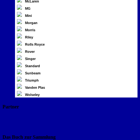
McLaren
MG
Mini
Morgan
Morris
Riley
Rolls Royce
Rover
Singer
Standard
Sunbeam
Triumph
Vanden Plas
Wolseley
Partner
Das Buch zur Sammlung