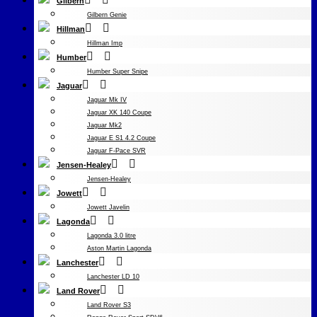
Gilbern
Gilbern Genie
Hillman
Hillman Imp
Humber
Humber Super Snipe
Jaguar
Jaguar Mk IV
Jaguar XK 140 Coupe
Jaguar Mk2
Jaguar E S1 4.2 Coupe
Jaguar F-Pace SVR
Jensen-Healey
Jensen-Healey
Jowett
Jowett Javelin
Lagonda
Lagonda 3.0 litre
Aston Martin Lagonda
Lanchester
Lanchester LD 10
Land Rover
Land Rover S3