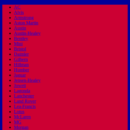
AC
Alvis
Armstrong
Aston Martin
Austin
Austin-Healey
Bentley
Mini
Bristol
Daimler
Gilbern
Hillman
Humber
Jaguar
Jensen-Healey
Jowett
Lagonda
Lanchester
Land Rover
Lea-Francis
Lotus
McLaren
MG
Morgan