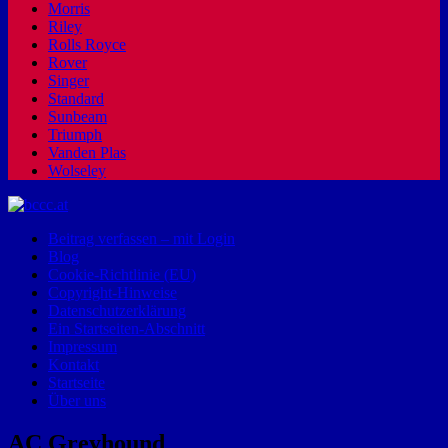
Morris
Riley
Rolls Royce
Rover
Singer
Standard
Sunbeam
Triumph
Vanden Plas
Wolseley
Beitrag verfassen – mit Login
Blog
Cookie-Richtlinie (EU)
Copyright-Hinweise
Datenschutzerklärung
Ein Startseiten-Abschnitt
Impressum
Kontakt
Startseite
Über uns
AC Greyhound