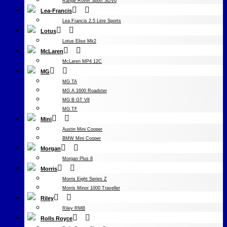
Range Rover Sport SDV6
Lea-Francis
Lea Francis 2.5 Litre Sports
Lotus
Lotus Elise Mk2
McLaren
McLaren MP4 12C
MG
MG TA
MG A 1600 Roadster
MG B GT V8
MG TF
Mini
Austin Mini Cooper
BMW Mini Cooper
Morgan
Morgan Plus 8
Morris
Morris Eight Series Z
Morris Minor 1000 Traveller
Riley
Riley RMB
Rolls Royce