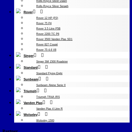
Rolls-Royce Silver Dawn
Rolls-Royce Silver Seraph
Rover
Rover 12 HP (P2)
Rover 75 P4
Rover 3.5 Litre P5B
Rover 2200 TC P6
Rover 3500 Vanden Plas SD1
Rover 827 Coupé
Rover 75 4.6 V8
Singer
Singer SM 1500 Roadster
Standard
Standard Flying Eight
Sunbeam
Sunbeam Alpine Serie II
Triumph
Triumph TR4A IRS
Vanden Plas
Vanden Plas 4 Litre R
Wolseley
Wolseley 1500
Partner