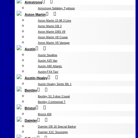
Armstrong
Armstrong Siddeley Typhoon
Aston Martin
Aston Martin 15.98 2-Litre
Aston Martin DB 2
Aston Martin DBS V8
Aston Martin V8 Coupe
Aston Martin V8 Vantage
Austin
Austin Swallow
Austin A35 Van
Austin A90 Atlantic
Austin-FX4-Taxi
Austin-Healey
Austin Healey Sprite Mk 1
Bentley
Bentley S1 2-door Coupé
Bentley Continental T
Bristol
Bristol 406
Daimler
Daimler DB 18 Special Barker
Daimler XJC Sovereign