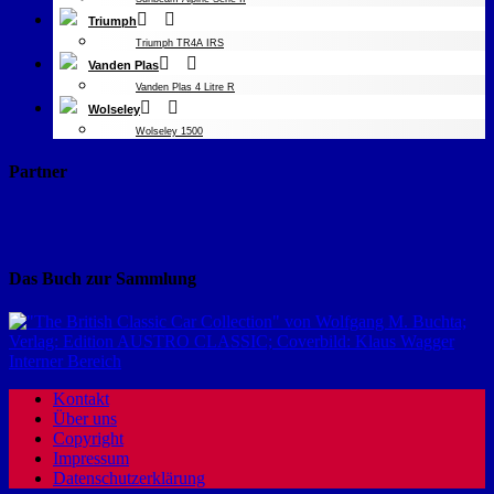
Triumph
Triumph TR4A IRS
Vanden Plas
Vanden Plas 4 Litre R
Wolseley
Wolseley 1500
Partner
Das Buch zur Sammlung
Interner Bereich
Kontakt
Über uns
Copyright
Impressum
Datenschutzerklärung