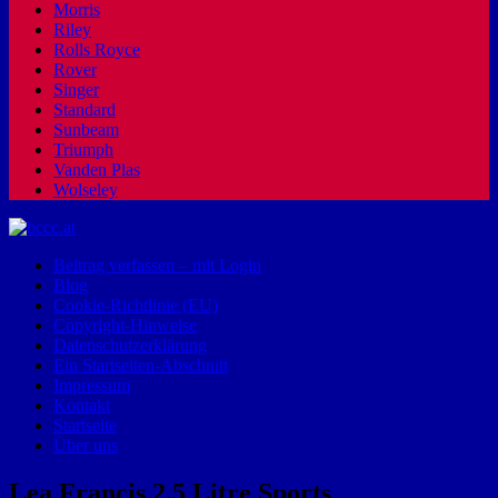
Morris
Riley
Rolls Royce
Rover
Singer
Standard
Sunbeam
Triumph
Vanden Plas
Wolseley
Beitrag verfassen – mit Login
Blog
Cookie-Richtlinie (EU)
Copyright-Hinweise
Datenschutzerklärung
Ein Startseiten-Abschnitt
Impressum
Kontakt
Startseite
Über uns
Lea Francis 2.5 Litre Sports