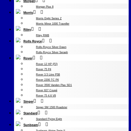
Morgan
Morgan Plus 8
Morris
Morris Eight Series Z
Morris Minor 1000 Traveller
Riley
Riley RMB
Rolls Royce
Rolls-Royce Silver Dawn
Rolls-Royce Silver Seraph
Rover
Rover 12 HP (P2)
Rover 75 P4
Rover 3.5 Litre P5B
Rover 2200 TC P6
Rover 3500 Vanden Plas SD1
Rover 827 Coupé
Rover 75 4.6 V8
Singer
Singer SM 1500 Roadster
Standard
Standard Flying Eight
Sunbeam
Sunbeam Alpine Serie II