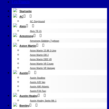
Lea Francis
Startseite
AC
AC Greyhound
Alvis
Alvis TE 21
Armstrong
Armstrong Siddeley Typhoon
Aston Martin
Aston Martin 15.98 2-Litre
Aston Martin DB 2
Aston Martin DBS V8
Aston Martin V8 Coupe
Aston Martin V8 Vantage
Austin
Austin Swallow
Austin A35 Van
Austin A90 Atlantic
Austin-FX4-Taxi
Austin-Healey
Austin Healey Sprite Mk 1
Bentley