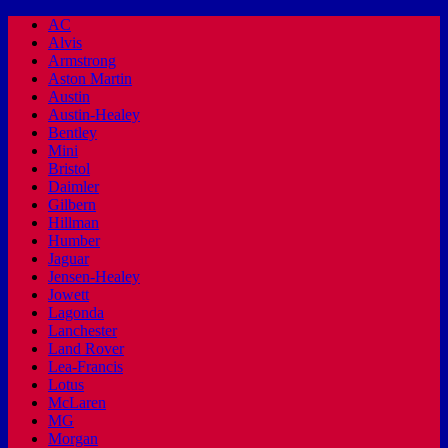
AC
Alvis
Armstrong
Aston Martin
Austin
Austin-Healey
Bentley
Mini
Bristol
Daimler
Gilbern
Hillman
Humber
Jaguar
Jensen-Healey
Jowett
Lagonda
Lanchester
Land Rover
Lea-Francis
Lotus
McLaren
MG
Morgan