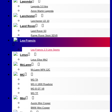
Lagonda
Lagonda 3.0 litre
Aston Martin Lagonda
Lanchester
Lanchester LD 10
Land Rover
Land Rover S3
Range Rover Sport SDV6
Lea-Francis
Lea Francis 2.5 Litre Sports
Lotus
Lotus Elise Mk2
McLaren
McLaren MP4 12C
MG
MG TA
MG A 1600 Roadster
MG B GT V8
MG TF
Mini
Austin Mini Cooper
BMW Mini Cooper