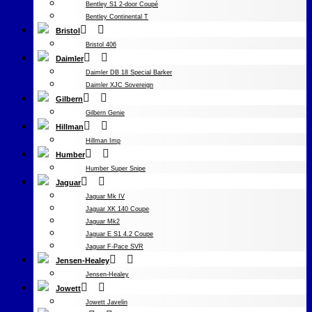
Bentley S1 2-door Coupé
Bentley Continental T
Bristol
Bristol 406
Daimler
Daimler DB 18 Special Barker
Daimler XJC Sovereign
Gilbern
Gilbern Genie
Hillman
Hillman Imp
Humber
Humber Super Snipe
Jaguar
Jaguar Mk IV
Jaguar XK 140 Coupe
Jaguar Mk2
Jaguar E S1 4.2 Coupe
Jaguar F-Pace SVR
Jensen-Healey
Jensen-Healey
Jowett
Jowett Javelin